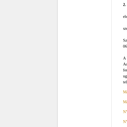
2.
el
sz
Sz
06
A 
Ad
fe
ug
te
Ma
Ma
NY
NY