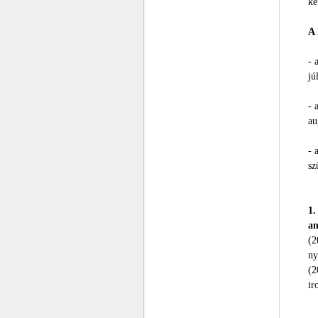
ké
A 
- 
jú
- 
au
- 
sz
1.
am
(2
ny
(2
ir