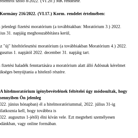
relemről szóló 8/2022. (VI.20.) MK rendelete.
Kormány 216/2022. (VI.17.) Korm. rendelet értelmében:
a jelenlegi fizetési moratórium (a továbbiakban: Moratórium 3.) 2022.
lius 31. napjáig meghosszabbításra kerül,
az "új" hiteltörlesztési moratórium (a továbbiakban Moratórium 4.) 2022.
gusztus 1. napjától 2022. december 31. napjáig tart.
a fizetési haladék fenntartására a moratórium alatt álló Adósnak kérelmet
ükséges benyújtania a hitelező részére.
 A hitelmoratórium igénybevételének feltételei úgy módosultak, hogy
ennyiben Ön jelenleg
022. június hónapban) él a hitelmoratóriummal, 2022. július 31-ig
ilatkoznia kell, hogy továbbra is
022. augusztus 1-jétől) élni kíván vele. Ezt megteheti személyesen
odánkban, vagy online formában.