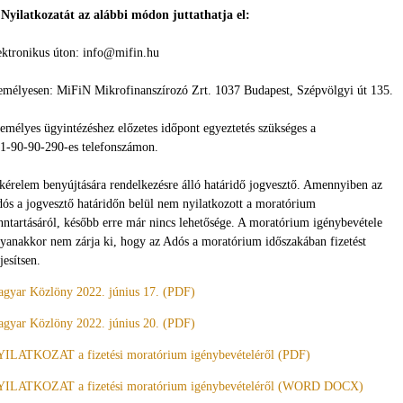
 Nyilatkozatát az alábbi módon juttathatja el:
ektronikus úton: info@mifin.hu
emélyesen: MiFiN Mikrofinanszírozó Zrt. 1037 Budapest, Szépvölgyi út 135.
emélyes ügyintézéshez előzetes időpont egyeztetés szükséges a
1-90-90-290-es telefonszámon.
kérelem benyújtására rendelkezésre álló határidő jogvesztő. Amennyiben az
ós a jogvesztő határidőn belül nem nyilatkozott a moratórium
nntartásáról, később erre már nincs lehetősége. A moratórium igénybevétele
yanakkor nem zárja ki, hogy az Adós a moratórium időszakában fizetést
ljesítsen.
gyar Közlöny 2022. június 17. (PDF)
gyar Közlöny 2022. június 20. (PDF)
ILATKOZAT a fizetési moratórium igénybevételéről (PDF)
ILATKOZAT a fizetési moratórium igénybevételéről (WORD DOCX)