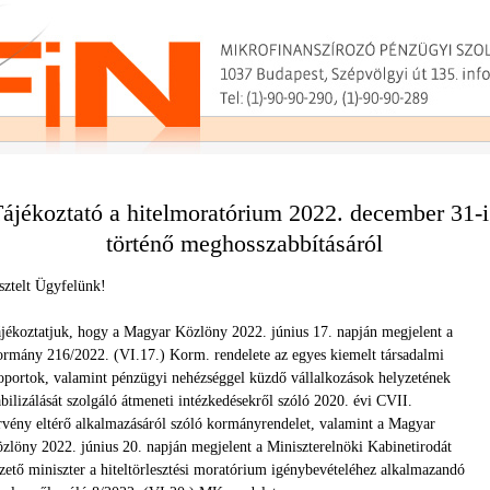
ájékoztató a hitelmoratórium 2022. december 31-
történő meghosszabbításáról
sztelt Ügyfelünk!
jékoztatjuk, hogy a Magyar Közlöny 2022. június 17. napján megjelent a
rmány 216/2022. (VI.17.) Korm. rendelete az egyes kiemelt társadalmi
oportok, valamint pénzügyi nehézséggel küzdő vállalkozások helyzetének
abilizálását szolgáló átmeneti intézkedésekről szóló 2020. évi CVII.
rvény eltérő alkalmazásáról szóló kormányrendelet, valamint a Magyar
zlöny 2022. június 20. napján megjelent a Miniszterelnöki Kabinetirodát
zető miniszter a hiteltörlesztési moratórium igénybevételéhez alkalmazandó