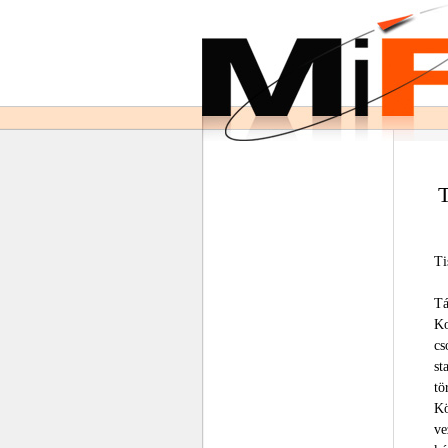
T
Ti
Tá
Ko
cs
st
tö
Kö
ve